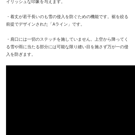
イリッシュな印象を与えます。
・着丈が若干長いのも雪の侵入を防ぐための機能です。裾を絞る
前提でデザインされた「Aライン」です。
・肩口には一切のステッチを施していません。上空から降ってく
る雪や雨に当たる部分には可能な限り縫い目を施さず万が一の侵
入を防ぎます。